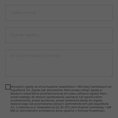
Wyrażam zgodę na otrzymywanie newslettera i informacji handlowych od
AquaStone S.A. Zgoda jest dobrowolna. Mam prawo cofnąć zgodę w
każdym czasie (dane przetwarzane są do czasu cofnięcia zgody). Mam
prawo dostępu do danych, sprostowania, usunięcia lub ograniczenia
przetwarzania, prawo sprzeciwu, prawo wniesienia skargi do organu
nadzorczego lub przeniesienia danych. Administratorem jest AquaStone
S.A. z siedzibą w ul. Gospodarcza 26, 20-213 Lublin Kapitał zakładowy 1 669
850 zł. Administrator przetwarza dane zgodnie z Polityką Prywatności.