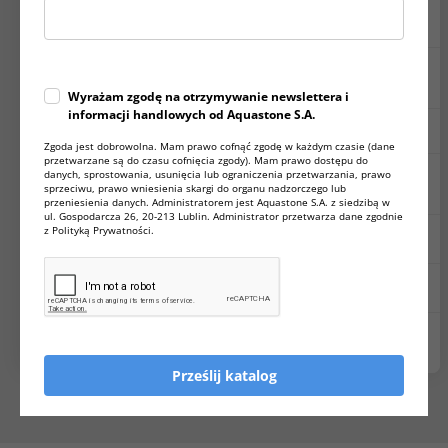
Wyrafinowany
◉◉◉◉◉
◉
◉◉〇〇〇〇
design
Odporność
◉◉◉◉◉◉
◉〇〇〇〇〇
na
uszkodzenia
Wyrażam zgodę na otrzymywanie newslettera i
informacji handlowych od Aquastone S.A.
◉◉◉◉◉◉
〇〇〇〇〇〇
Naprawialność
Zgoda jest dobrowolna. Mam prawo cofnąć zgodę w każdym czasie (dane
przetwarzane są do czasu cofnięcia zgody). Mam prawo dostępu do
Wykończenie
danych, sprostowania, usunięcia lub ograniczenia przetwarzania, prawo
◉◉◉◉◉◉
◉◉◉◉〇〇
matowe lub
sprzeciwu, prawo wniesienia skargi do organu nadzorczego lub
błysczące
przeniesienia danych. Administratorem jest Aquastone S.A. z siedzibą w
ul. Gospodarcza 26, 20-213 Lublin. Administrator przetwarza dane zgodnie
z Polityką Prywatności.
Wykończenie
◉◉◉◉◉◉
◉◉◉〇〇〇
dwukolorowe
Cienkie
◉◉◉◉◉◉
◉◉◉◉〇〇
ścianki
Produkt
◉◉◉◉◉◉
◉◉〇〇〇〇
naturalny w
dotyku
Prześlij katalog