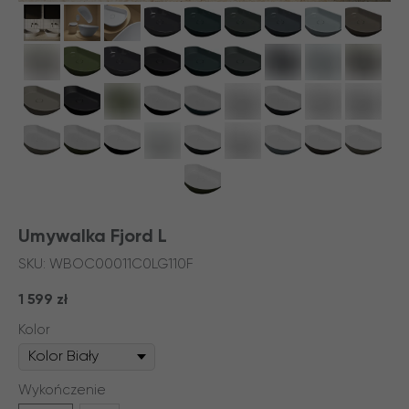
Umywalka Fjord L
SKU:
WBOC00011C0LG110F
1 599
zł
Kolor
Wykończenie