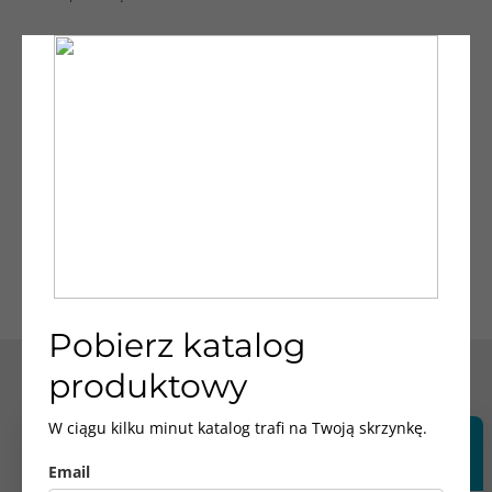
Nowoczesny design
Wyjątkowo plastyczna masa, daje się dowolnie kształtować i
umożliwia tworzenie nawet najbardziej finezyjnych kształtów o
niewielkich grubościach ścian.
Nowoczesność
Łączy naturalne zalety kamienia i użytkowe zalety tworzyw
sztucznych, jednocześnie eliminując ich wady.
Pobierz katalog
produktowy
W ciągu kilku minut katalog trafi na Twoją skrzynkę.
Parametr
Kamienny kompozyt
Ceramika
®
AQUASTONE
Email