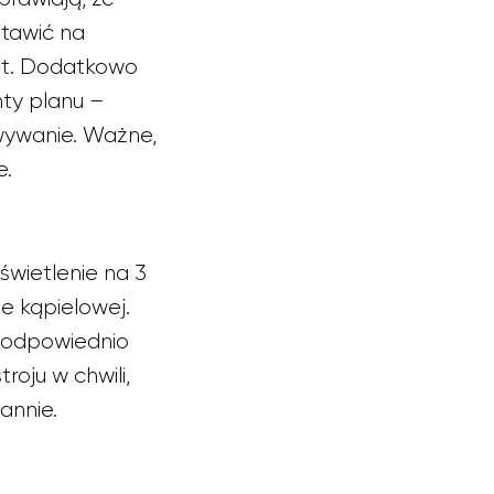
stawić na
fit. Dodatkowo
ty planu –
wywanie. Ważne,
e.
świetlenie na 3
ie kąpielowej.
e odpowiednio
oju w chwili,
annie.