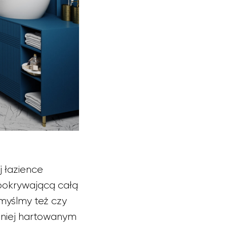
j łazience
 pokrywającą całą
omyślmy też czy
jmniej hartowanym