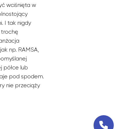
ć wciśnięta w
olnostojący
 I tak nigdy
 trochę
ranżacja
jak np. RAMSA,
pomyślanej
j półce lub
staje pod spodem.
y nie przeciąży