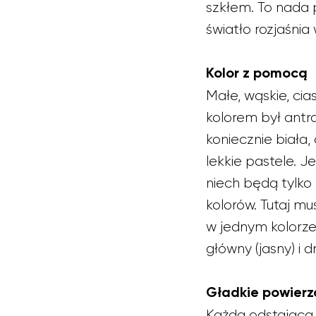
szkłem. To nada p
światło rozjaśnia
Kolor z pomocą
Małe, wąskie, ci
kolorem był antra
koniecznie biała
lekkie pastele. 
niech będą tylko
kolorów. Tutaj m
w jednym kolorze
główny (jasny) i 
Gładkie powierz
Każda odstająca p