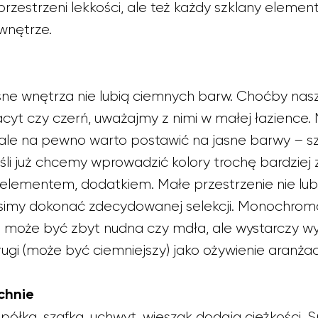
rzestrzeni lekkości, ale też każdy szklany element
 wnętrze.
asne wnętrza nie lubią ciemnych barw. Choćby n
cyt czy czerń, uważajmy z nimi w małej łazience.
, ale na pewno warto postawić na jasne barwy – sz
Jeśli już chcemy wprowadzić kolory trochę bardzi
 elementem, dodatkiem. Małe przestrzenie nie lub
usimy dokonać zdecydowanej selekcji. Monochrom
 może być zbyt nudna czy mdła, ale wystarczy wy
drugi (może być ciemniejszy) jako ożywienie aranżacj
chnie
ółka, szafka, uchwyt, wieszak dodają ciężkości. S