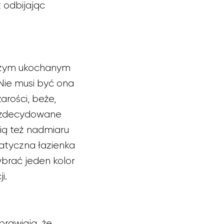
 odbijając
aszym ukochanym
 Nie musi być ona
arości, beże,
ej zdecydowane
ią też nadmiaru
atyczna łazienka
brać jeden kolor
i.
prawiają, że