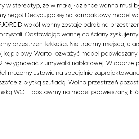
w stereotyp, że w małej łazience wanna musi by
j mylnego! Decydując się na kompaktowy model w
ORDD wokół wanny zostaje odrobina przestrzeni.
korzystali. Odstawiając wannę od ściany zyskujemy
my przestrzeni lekkości. Nie tracimy miejsca, a a
j kąpielowy. Warto rozważyć model podwieszany 
eż rezygnować z umywalki nablatowej. W dobrze 
del możemy ustawić na specjalnie zaprojektowane
j szafce z płytką szufladą. Wolna przestrzeń pozo
miską WC – postawmy na model podwieszany, któr