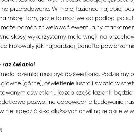
na przeładowane. W małej łazience najlepiej po
a miarę. Tam, gdzie to możliwe od podłogi po su
ie może pomóc zniwelować ewentualny mankamen
awne skosy, wykorzystamy małe wnęki na przecho
ce królowały jak najbardziej jednolite powierzchni
e raz światło!
mała łazienka musi być rozświetlona. Podzielmy o
główne (górne), oświetlenie lustra i światło w stref
ktowanym oświetleniu każda część łazienki będzi
odatkowo pozwoli na odpowiednie budowanie nastr
niej spędzić kilka dłuższych chwil na relaksie w w
t