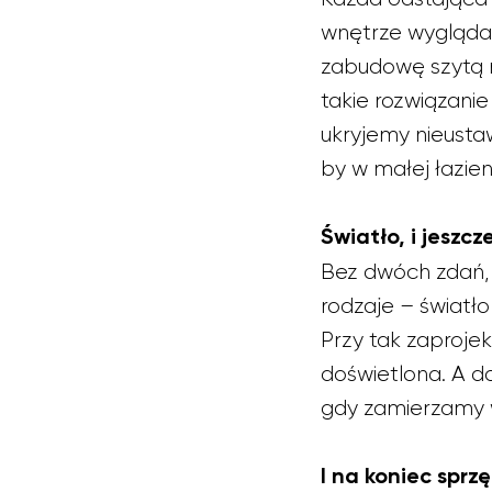
wnętrze wygląda 
zabudowę szytą n
takie rozwiązan
ukryjemy nieust
by w małej łazien
Światło, i jeszcz
Bez dwóch zdań, 
rodzaje – światło 
Przy tak zaproje
doświetlona. A d
gdy zamierzamy w 
I na koniec sprzę