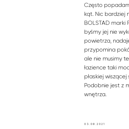
Często popadamy 
kąt. Nic bardzie
BOLSTAD marki FJ
byśmy jej nie wy
powietrza, nadaje
przypomina pokó
ale nie musimy t
łazience taki mo
płaskiej wiszące
Podobnie jest z 
wnętrza.
03.08.2021